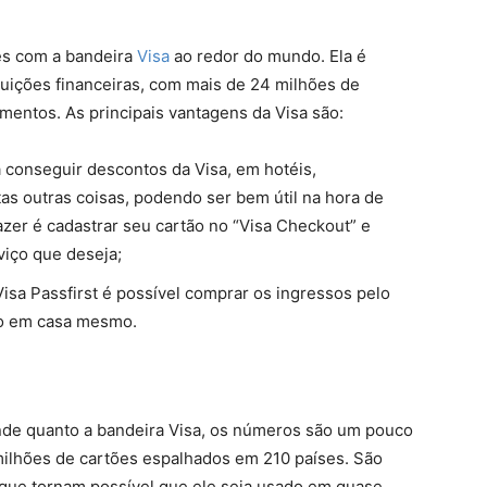
es com a bandeira
Visa
ao redor do mundo. Ela é
tuições financeiras, com mais de 24 milhões de
amentos.
As principais vantagens da Visa são:
 conseguir descontos da Visa, em hotéis,
tas outras coisas, podendo ser bem útil na hora de
zer é cadastrar seu cartão no “Visa Checkout” e
viço que deseja;
isa Passfirst é possível comprar os ingressos pelo
so em casa mesmo.
ande quanto a bandeira Visa, os números são um pouco
ilhões de cartões espalhados em 210 países. São
s que tornam possível que ele seja usado em quase