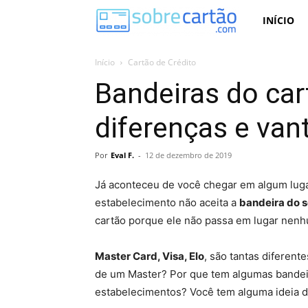
Sobre
INÍCIO
Cartão
Início
Cartão de Crédito
Bandeiras do car
diferenças e van
Por
Eval F.
-
12 de dezembro de 2019
Já aconteceu de você chegar em algum luga
estabelecimento não aceita a
bandeira do s
cartão porque ele não passa em lugar nen
Master Card, Visa, Elo
, são tantas diferent
de um Master? Por que tem algumas bandei
estabelecimentos? Você tem alguma ideia 