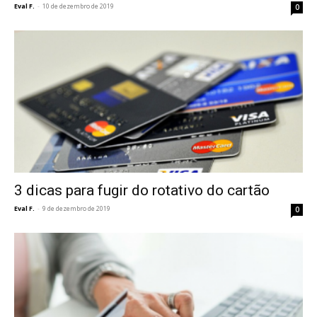
Eval F.
-
10 de dezembro de 2019
0
3 dicas para fugir do rotativo do cartão
Eval F.
-
9 de dezembro de 2019
0