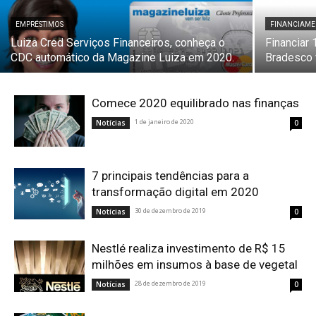
EMPRÉSTIMOS
FINANCIAM
Luiza Cred Serviços Financeiros, conheça o
Financiar
CDC automático da Magazine Luiza em 2020.
Bradesco 
Comece 2020 equilibrado nas finanças
1 de janeiro de 2020
Notícias
0
7 principais tendências para a
transformação digital em 2020
30 de dezembro de 2019
Notícias
0
Nestlé realiza investimento de R$ 15
milhões em insumos à base de vegetal
28 de dezembro de 2019
Notícias
0