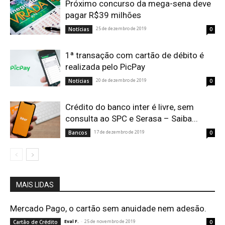
Próximo concurso da mega-sena deve
pagar R$39 milhões
25 de dezembro de 2019
Notícias
0
1ª transação com cartão de débito é
realizada pelo PicPay
20 de dezembro de 2019
Notícias
0
Crédito do banco inter é livre, sem
consulta ao SPC e Serasa – Saiba...
17 de dezembro de 2019
Bancos
0
MAIS LIDAS
Mercado Pago, o cartão sem anuidade nem adesão.
Eval F.
-
25 de novembro de 2019
Cartão de Crédito
0