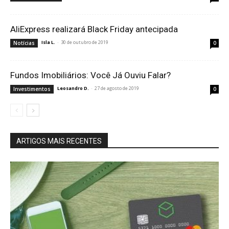
AliExpress realizará Black Friday antecipada
Isla L.
-
30 de outubro de 2019
Notícias
0
Fundos Imobiliários: Você Já Ouviu Falar?
Leosandro D.
-
27 de agosto de 2019
Investimentos
0
ARTIGOS MAIS RECENTES