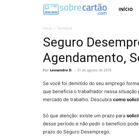
Sobre
INÍCIO
Cartão
Início
Serviços
Seguro Desempre
Agendamento, Sol
Por
Leosandro D.
-
31 de agosto de 2018
Se você foi demitido do seu emprego forma 
que beneficia o trabalhador nessa situação 
mercado de trabalho. Descubra
como solic
Só que atenção: existe um prazo para
solic
desse período e não pedir o benefício pode
prazo do Seguro Desemprego.